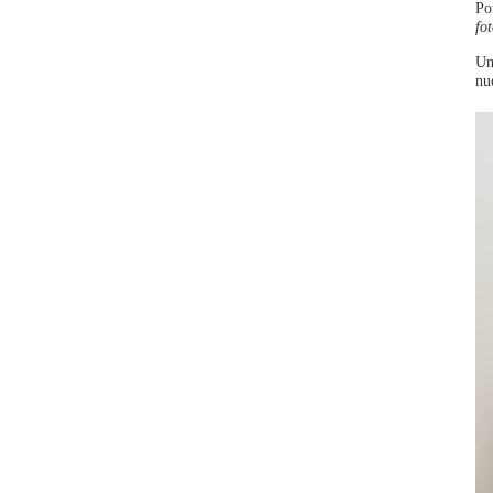
Po
fo
Un
nu