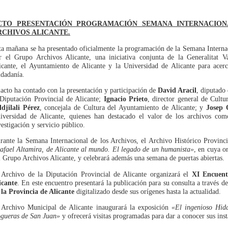
CTO PRESENTACIÓN PROGRAMACIÓN SEMANA INTERNACION
RCHIVOS ALICANTE.
ta mañana se ha presentado oficialmente la programación de la Semana Interna
r el Grupo Archivos Alicante, una iniciativa conjunta de la Generalitat V
icante, el Ayuntamiento de Alicante y la Universidad de Alicante para acer
udadanía.
 acto ha contado con la presentación y participación de
David Aracil
, diputado
 Diputación Provincial de Alicante;
Ignacio Prieto
, director general de Cultu
ldjilali Pérez
, concejala de Cultura del Ayuntamiento de Alicante; y
Josep
iversidad de Alicante, quienes han destacado el valor de los archivos co
vestigación y servicio público.
rante la Semana Internacional de los Archivos, el Archivo Histórico Provinci
afael Altamira, de Alicante al mundo. El legado de un humanista»
, en cuya o
l Grupo Archivos Alicante, y celebrará además una semana de puertas abiertas.
 Archivo de la Diputación Provincial de Alicante organizará el
XI Encuent
icante
. En este encuentro presentará la publicación para su consulta a través 
 la Provincia de Alicante
digitalizado desde sus orígenes hasta la actualidad.
 Archivo Municipal de Alicante inaugurará la exposición
«El ingenioso Hid
gueras de San Juan»
y ofrecerá visitas programadas para dar a conocer sus ins