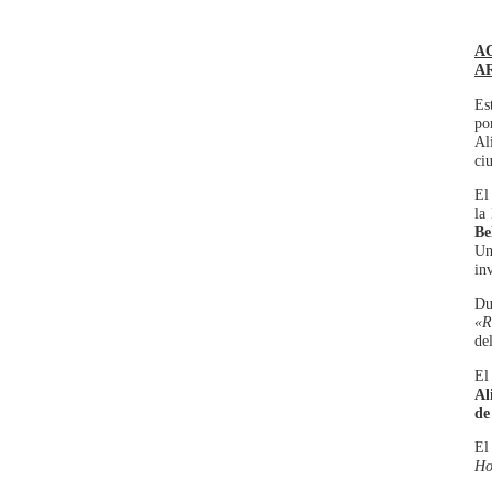
A
A
Es
po
Al
ci
El
la
Be
Un
in
Du
«R
de
El
Al
de
El
Ho