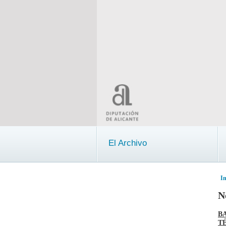
El Archivo
In
N
B
T